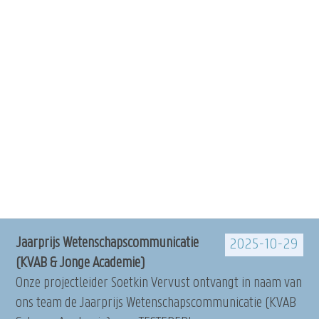
Jaarprijs Wetenschapscommunicatie
2025-10-29
(KVAB & Jonge Academie)
Onze projectleider Soetkin Vervust ontvangt in naam van
ons team de Jaarprijs Wetenschapscommunicatie (KVAB