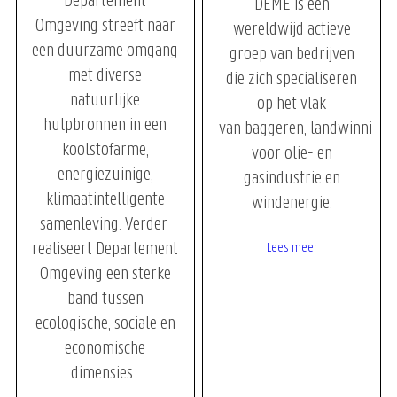
Departement
DEME is een
Omgeving streeft naar
wereldwijd actieve
een duurzame omgang
groep van bedrijven
met diverse
die zich specialiseren
natuurlijke
op het vlak
hulpbronnen in een
van baggeren, landwinning, 
koolstofarme,
voor olie- en
energiezuinige,
gasindustrie en
klimaatintelligente
windenergie.
samenleving. Verder
realiseert Departement
Lees meer
Omgeving een sterke
band tussen
ecologische, sociale en
economische
dimensies.