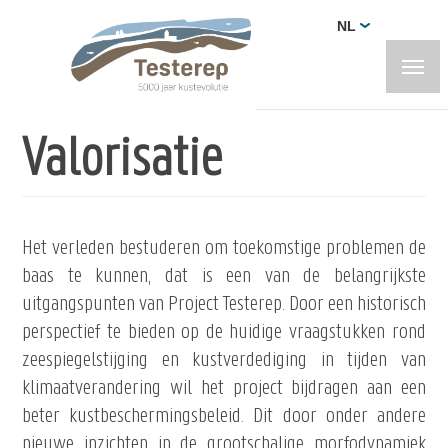
Overslaan
NL
en
naar
de
inhoud
Valorisatie
gaan
Het verleden bestuderen om toekomstige problemen de
baas te kunnen, dat is een van de belangrijkste
uitgangspunten van Project Testerep. Door een historisch
perspectief te bieden op de huidige vraagstukken rond
zeespiegelstijging en kustverdediging in tijden van
klimaatverandering wil het project bijdragen aan een
beter kustbeschermingsbeleid. Dit door onder andere
nieuwe inzichten in de grootschalige morfodynamiek